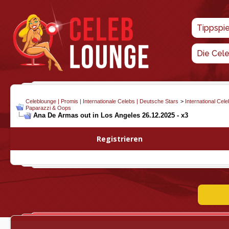
Tippspi
Die Cel
Celeblounge | Promis | Internationale Celebs | Deutsche Stars
>
International Cel
Paparazzi & Oops
Ana De Armas out in Los Angeles 26.12.2025 - x3
Registrieren