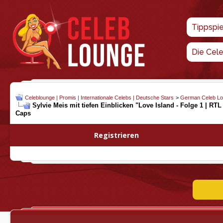
Tippspi
Die Cel
Celeblounge | Promis | Internationale Celebs | Deutsche Stars
>
German Celeb L
Sylvie Meis mit tiefen Einblicken "Love Island - Folge 1 | RT
Caps
Registrieren