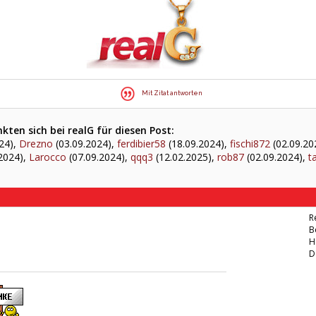
Mit Zitat antworten
ten sich bei realG für diesen Post:
24),
Drezno
(03.09.2024),
ferdibier58
(18.09.2024),
fischi872
(02.09.20
2024),
Larocco
(07.09.2024),
qqq3
(12.02.2025),
rob87
(02.09.2024),
t
R
B
H
D