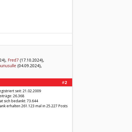
24),
Fred7
(17.10.2024),
aunusulle
(04.09.2024),
#
2
egistriert seit: 21.02.2009
eiträge: 26.368
at sich bedankt: 73.644
ank erhalten 261.123 mal in 25.227 Posts