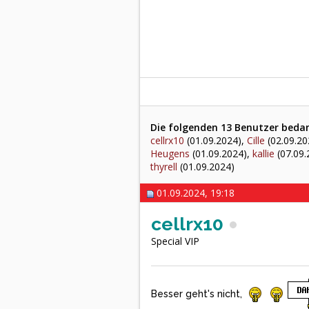
Die folgenden 13 Benutzer bedank
cellrx10
(01.09.2024),
Cille
(02.09.20
Heugens
(01.09.2024),
kallie
(07.09.
thyrell
(01.09.2024)
01.09.2024, 19:18
cellrx10
Special VIP
Besser geht's nicht,