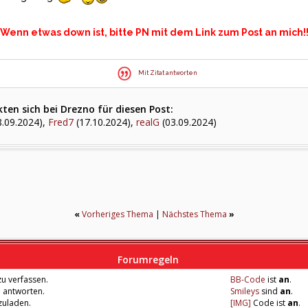
Wenn etwas down ist, bitte PN mit dem Link zum Post an mich!
Mit Zitat antworten
ten sich bei Drezno für diesen Post:
.09.2024),
Fred7
(17.10.2024),
realG
(03.09.2024)
«
Vorheriges Thema
|
Nächstes Thema
»
Forumregeln
u verfassen.
BB-Code
ist
an
.
u antworten.
Smileys
sind
an
.
zuladen.
[IMG]
Code ist
an
.