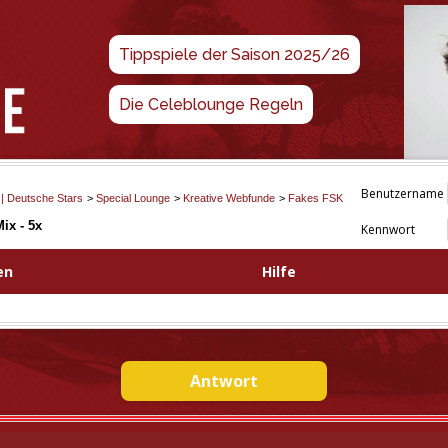
Tippspiele der Saison 2025/26
Die Celeblounge Regeln
Benutzername
 | Deutsche Stars
>
Special Lounge
>
Kreative Webfunde
>
Fakes FSK
ix - 5x
Kennwort
en
Hilfe
Antwort