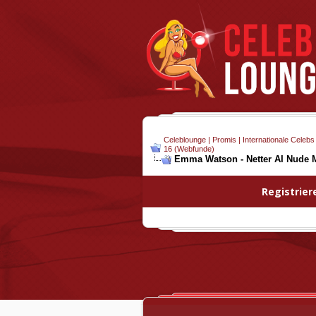
Celeblounge | Promis | Internationale Celebs
16 (Webfunde)
Emma Watson - Netter AI Nude M
Registrier