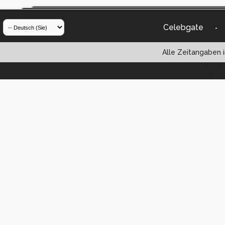
Celebgate
-
Alle Zeitangaben i
Powered by vBul
Copyright ©2000 