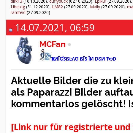
dirk13
(16.10.2020),
duffyduck
(02.10.2020),
Epikur
(27.09.2020)
Lihetdg
(31.12.2020),
LM82
(27.09.2020),
Maily
(27.09.2020),
ma
ramteid
(27.09.2020)
14.07.2021, 06:59
MCFan
ҠöИĪƓSßĿΛƱ ßĪS ĪИ DƐИ ŦოD
Aktuelle Bilder die zu kle
als Paparazzi Bilder auf
kommentarlos gelöscht! Is
[Link nur für registrierte und