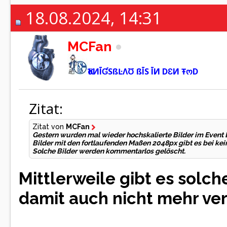
18.08.2024, 14:31
MCFan
ҠöИĪƓSßĿΛƱ ßĪS ĪИ DƐИ ŦოD
Zitat:
Zitat von
MCFan
Gestern wurden mal wieder hochskalierte Bilder im Event 
Bilder mit den fortlaufenden Maßen 2048px gibt es bei kei
Solche Bilder werden kommentarlos gelöscht.
Mittlerweile gibt es solch
damit auch nicht mehr ve