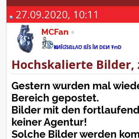
27.09.2020, 10:11
MCFan
ҠöИĪƓSßĿΛƱ ßĪS ĪИ DƐИ ŦოD
Hochskalierte Bilder, 
Gestern wurden mal wiede
Bereich gepostet.
Bilder mit den fortlaufen
keiner Agentur!
Solche Bilder werden kom