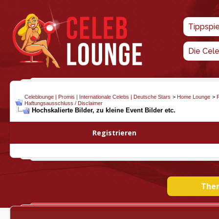
Tippspi
Die Cel
Celeblounge | Promis | Internationale Celebs | Deutsche Stars
>
Home Lounge
>
Haftungsausschluss / Disclaimer
Hochskalierte Bilder, zu kleine Event Bilder etc.
Registrieren
Them