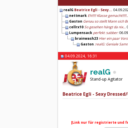
realG
Beatrice Egli - Sexy...
04.09.20
nettmark
Eh!!!!! Klasse gemacht!!!!!..
Gaston
Genau so stellt Mann sich Be
cellrx10
So gesehen hängt da nix...
0
Lumpensack
perfekt :sabber:
06.09
brainwash23
Hier ein paar Vorsc
Gaston
:realG: Geniale Samm
04.09.2024, 16:31
realG
Stand-up Agitator
Beatrice Egli - Sexy Dressed
[Link nur für registrierte und 