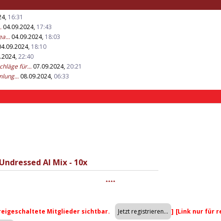
24,
16:31
.
04.09.2024,
17:43
a...
04.09.2024,
18:03
4.09.2024,
18:10
.2024,
22:40
hläge für...
07.09.2024,
20:21
lung...
08.09.2024,
06:33
/Undressed AI Mix - 10x
****
freigeschaltete Mitglieder sichtbar.
]
[Link nur für 