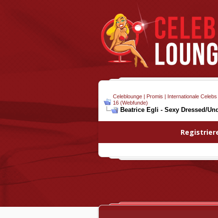
Celeblounge | Promis | Internationale Celebs
16 (Webfunde)
Beatrice Egli - Sexy Dressed/Un
Registrier