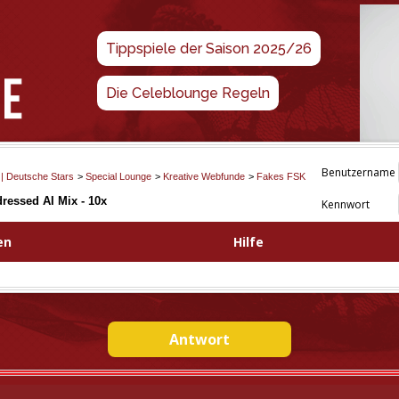
Tippspiele der Saison 2025/26
Die Celeblounge Regeln
Benutzername
 | Deutsche Stars
>
Special Lounge
>
Kreative Webfunde
>
Fakes FSK
dressed AI Mix - 10x
Kennwort
en
Hilfe
Antwort