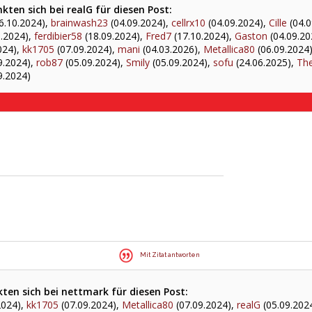
ten sich bei realG für diesen Post:
6.10.2024),
brainwash23
(04.09.2024),
cellrx10
(04.09.2024),
Cille
(04.0
.2024),
ferdibier58
(18.09.2024),
Fred7
(17.10.2024),
Gaston
(04.09.20
024),
kk1705
(07.09.2024),
mani
(04.03.2026),
Metallica80
(06.09.2024
9.2024),
rob87
(05.09.2024),
Smily
(05.09.2024),
sofu
(24.06.2025),
The
9.2024)
Mit Zitat antworten
ten sich bei nettmark für diesen Post:
2024),
kk1705
(07.09.2024),
Metallica80
(07.09.2024),
realG
(05.09.202