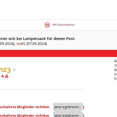
Mit Zitat antworten
ten sich bei Lumpensack für diesen Post:
09.2024),
realG
(07.09.2024)
R
O
h23
B
H
A.Д.
D
eschaltete Mitglieder sichtbar.
]
eschaltete Mitglieder sichtbar.
]