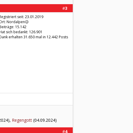
#
3
Registriert seit: 23.01.2019
Ort: Nordalpen😉
Beiträge: 15.142
Hat sich bedankt: 126.901
Dank erhalten 31.650 mal in 12.442 Posts
2024),
Regengott
(04.09.2024)
#
4