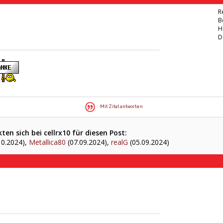
R
B
H
D
Mit Zitat antworten
en sich bei cellrx10 für diesen Post:
10.2024),
Metallica80
(07.09.2024),
realG
(05.09.2024)