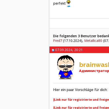
perfekt
Die folgenden 3 Benutzer bedank
Fred7
(17.10.2024),
Metallica80
(07.
07.09.2024, 20:21
brainwas
Администратор 
Hier ein paar Vorschläge für dich:
[Link nur für registrierte und freig
[Link nur für registrierte und freig