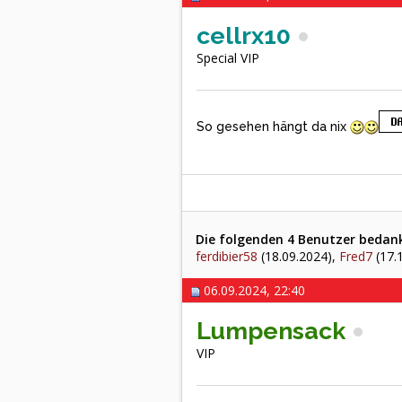
cellrx10
Special VIP
So gesehen hängt da nix
Die folgenden 4 Benutzer bedankt
ferdibier58
(18.09.2024),
Fred7
(17.
06.09.2024, 22:40
Lumpensack
VIP