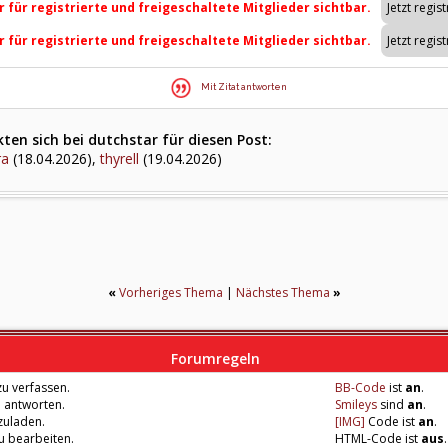
r für registrierte und freigeschaltete Mitglieder sichtbar.
r für registrierte und freigeschaltete Mitglieder sichtbar.
Mit Zitat antworten
en sich bei dutchstar für diesen Post:
ra
(18.04.2026),
thyrell
(19.04.2026)
«
Vorheriges Thema
|
Nächstes Thema
»
Forumregeln
u verfassen.
BB-Code
ist
an
.
u antworten.
Smileys
sind
an
.
zuladen.
[IMG]
Code ist
an
.
zu bearbeiten.
HTML-Code ist
aus
.