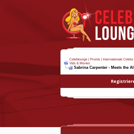
Celeblounge | Promis | Internationale Celebs
Vids & Movies
Sabrina Carpenter - Meets the Al
Registrier