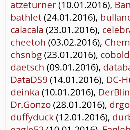
atzeturner
(10.01.2016),
Ba
bathlet
(24.01.2016),
bullan
calacala
(23.01.2016),
celebr
cheetoh
(03.02.2016),
Chem
chsnbg
(23.01.2016),
cobold
daetsch
(09.01.2016),
datab
DataDS9
(14.01.2016),
DC-H
deinka
(10.01.2016),
DerBli
Dr.Gonzo
(28.01.2016),
drgo
duffyduck
(12.01.2016),
dur
eagle52
(10.01.2016),
Eagle