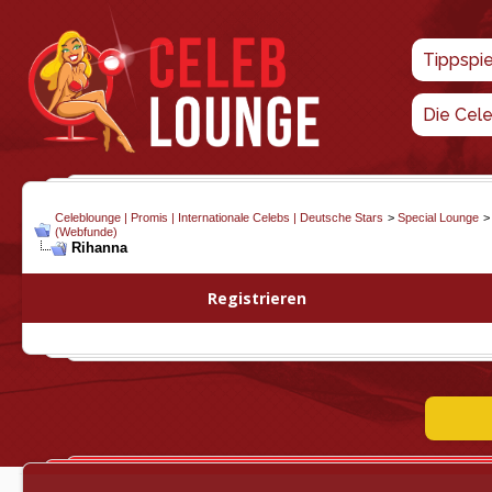
Tippspi
Die Cel
Celeblounge | Promis | Internationale Celebs | Deutsche Stars
>
Special Lounge
(Webfunde)
Rihanna
Registrieren