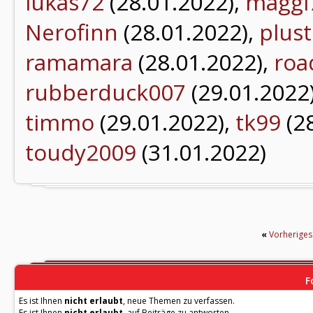
lukas72
(28.01.2022),
maggi
Nerofinn
(28.01.2022),
plust
ramamara
(28.01.2022),
roa
rubberduck007
(29.01.2022
timmo
(29.01.2022),
tk99
(28
toudy2009
(31.01.2022)
«
Vorherige
F
Es ist Ihnen
nicht erlaubt
, neue Themen zu verfassen.
Es ist Ihnen
nicht erlaubt
, auf Beiträge zu antworten.