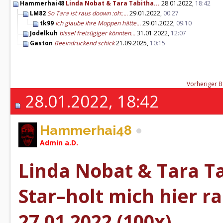
Hammerhai48
Linda Nobat & Tara Tabitha...
28.01.2022,
18:42
LM82
So Tara ist raus doown :oh:....
29.01.2022,
00:27
tk99
Ich glaube ihre Moppen hätte...
29.01.2022,
09:10
Jodelkuh
bissel freizügiger könnten...
31.01.2022,
12:07
Gaston
Beeindruckend schick
21.09.2025,
10:15
Vorheriger B
28.01.2022, 18:42
Hammerhai48
Admin a.D.
Linda Nobat & Tara Tab
Star–holt mich hier r
27.01.2022 (100x)