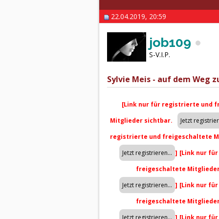
22.04.2019, 20:59
job109
S-V.I.P.
Sylvie Meis - auf dem Weg z
[Link nur für registrierte und 
Mitglieder sichtbar.
registrierte und freigeschaltete M
]
[Link nur fü
freigeschaltete Mitgliede
]
[Link nur fü
freigeschaltete Mitgliede
]
[Link nur fü