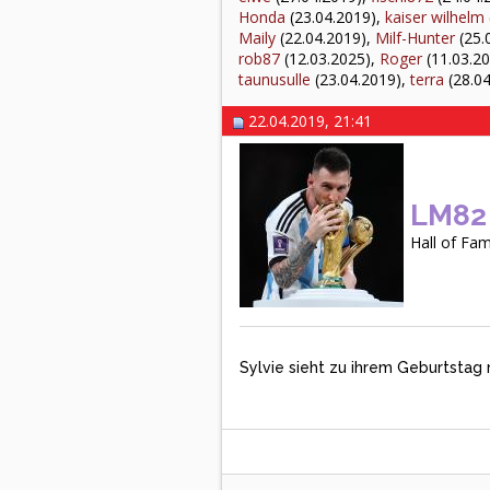
Honda
(23.04.2019),
kaiser wilhelm
Maily
(22.04.2019),
Milf-Hunter
(25.
rob87
(12.03.2025),
Roger
(11.03.2
taunusulle
(23.04.2019),
terra
(28.04
22.04.2019, 21:41
LM82
Hall of Fa
Sylvie sieht zu ihrem Geburtstag