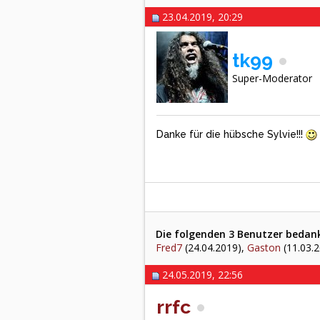
23.04.2019, 20:29
tk99
Super-Moderator
Danke für die hübsche Sylvie!!!
Die folgenden 3 Benutzer bedankt
Fred7
(24.04.2019),
Gaston
(11.03.
24.05.2019, 22:56
rrfc