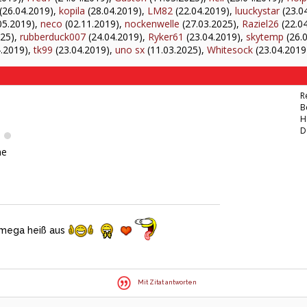
(26.04.2019),
kopila
(28.04.2019),
LM82
(22.04.2019),
luuckystar
(23.0
05.2019),
neco
(02.11.2019),
nockenwelle
(27.03.2025),
Raziel26
(22.0
025),
rubberduck007
(24.04.2019),
Ryker61
(23.04.2019),
skytemp
(26.
.2019),
tk99
(23.04.2019),
uno sx
(11.03.2025),
Whitesock
(23.04.2019
R
B
H
D
me
 mega heiß aus
Mit Zitat antworten