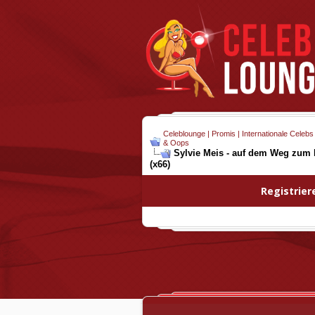
Celeblounge | Promis | Internationale Celebs
& Oops
Sylvie Meis - auf dem Weg zum 
(x66)
Registrier