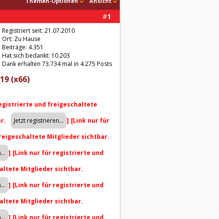
Themen-Optionen
Ansicht
#
1
Registriert seit: 21.07.2010
Ort: Zu Hause
Beiträge: 4.351
Hat sich bedankt: 10.203
Dank erhalten 73.734 mal in 4.275 Posts
19 (x66)
registrierte und freigeschaltete
ar.
]
[Link nur für
freigeschaltete Mitglieder sichtbar.
]
[Link nur für registrierte und
altete Mitglieder sichtbar.
]
[Link nur für registrierte und
altete Mitglieder sichtbar.
]
[Link nur für registrierte und