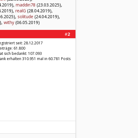
4.2019),
maddin78
(23.03.2025),
4.2019),
realG
(28.04.2019),
06.2025),
solitude
(24.04.2019),
),
withy
(06.05.2019)
#
2
egistriert seit: 28.12.2017
eiträge: 61.800
at sich bedankt: 107.093
ank erhalten 310.951 mal in 60.781 Posts