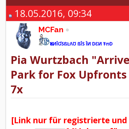
18.05.2016, 09:34
MCFan
ҠöИĪƓSßĿΛƱ ßĪS ĪИ DƐИ ŦოD
Pia Wurtzbach "Arrive
Park for Fox Upfronts
7x
[Link nur für registrierte und