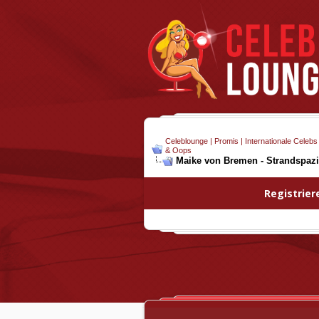
Celeblounge | Promis | Internationale Celebs
& Oops
Maike von Bremen - Strandspaz
Registrier