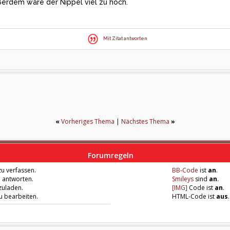
ßerdem wäre der Nippel viel zu hoch.
Mit Zitat antworten
«
Vorheriges Thema
|
Nächstes Thema
»
Forumregeln
u verfassen.
BB-Code
ist
an
.
u antworten.
Smileys
sind
an
.
zuladen.
[IMG]
Code ist
an
.
zu bearbeiten.
HTML-Code ist
aus
.