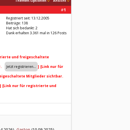
Themen-Optionen
Ansicht
#
1
Registriert seit: 13.12.2005
Beiträge: 138
Hat sich bedankt: 2
Dank erhalten 3.361 mal in 126 Posts
trierte und freigeschaltete
r.
]
[Link nur für
reigeschaltete Mitglieder sichtbar.
]
[Link nur für registrierte und
04.2026),
Gaston
(10.09.2025),