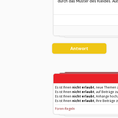
durch das Muster des Kleides. Au
Antwort
Es ist Ihnen
nicht erlaubt
, neue Themen z
Es ist Ihnen
nicht erlaubt
, auf Beiträge z
Es ist Ihnen
nicht erlaubt
, Anhänge hoch
Es ist Ihnen
nicht erlaubt
, Ihre Beiträge 
Foren-Regeln