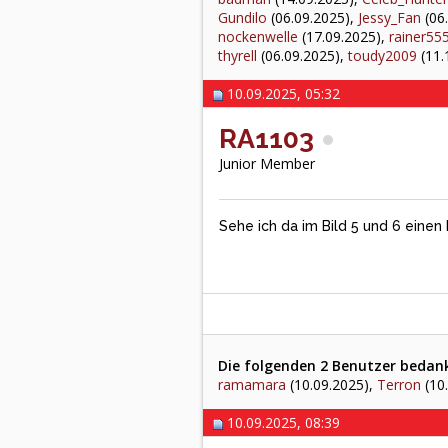
Gundilo
(06.09.2025),
Jessy_Fan
(06
nockenwelle
(17.09.2025),
rainer55
thyrell
(06.09.2025),
toudy2009
(11.
10.09.2025, 05:32
RA1103
Junior Member
Sehe ich da im Bild 5 und 6 einen
Die folgenden 2 Benutzer bedank
ramamara
(10.09.2025),
Terron
(10
10.09.2025, 08:39