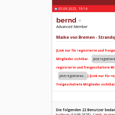
05.09.2025, 19:14
bernd
Advanced Member
Maike von Bremen - Strands
[Link nur für registrierte und freig
Mitglieder sichtbar.
registrierte und freigeschaltete Mi
]
[Link nur für r
freigeschaltete Mitglieder sichtba
Die folgenden 22 Benutzer bedank
badman
(14.09.2025),
Celeb_Hunter