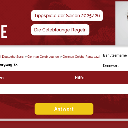
Tippspiele der Saison 2025/26
Die Celeblounge Regeln
Benutzername
 | Deutsche Stars
>
German Celeb Lounge
>
German Celebs Paparazzi
iergang 7x
Kennwort
en
Hilfe
Antwort