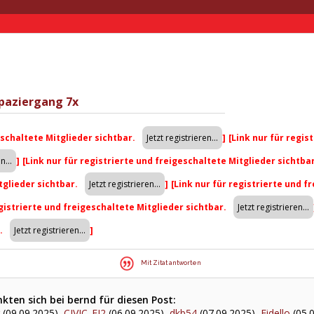
paziergang 7x
eschaltete Mitglieder sichtbar.
]
[Link nur für regis
]
[Link nur für registrierte und freigeschaltete Mitglieder sichtba
tglieder sichtbar.
]
[Link nur für registrierte und f
egistrierte und freigeschaltete Mitglieder sichtbar.
r.
]
Mit Zitat antworten
ten sich bei bernd für diesen Post:
(09.09.2025),
CIVIC_EJ2
(06.09.2025),
dkb54
(07.09.2025),
Fidello
(05.