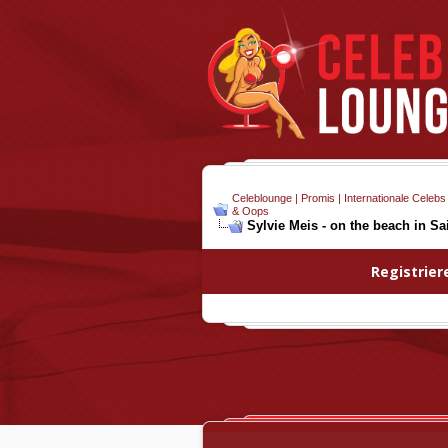
Celeblounge | Promis | Internationale Celebs
& Oops
Sylvie Meis - on the beach in Sa
Registrier