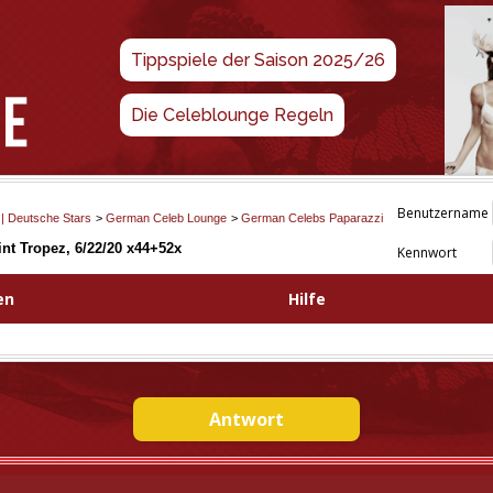
Tippspiele der Saison 2025/26
Die Celeblounge Regeln
Benutzername
 | Deutsche Stars
>
German Celeb Lounge
>
German Celebs Paparazzi
int Tropez, 6/22/20 x44+52x
Kennwort
en
Hilfe
Antwort