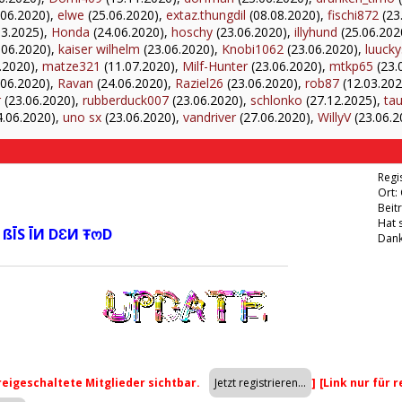
.06.2020),
elwe
(25.06.2020),
extaz.thungdil
(08.08.2020),
fischi872
(23
03.2025),
Honda
(24.06.2020),
hoschy
(23.06.2020),
illyhund
(25.06.202
.06.2020),
kaiser wilhelm
(23.06.2020),
Knobi1062
(23.06.2020),
luucky
.2020),
matze321
(11.07.2020),
Milf-Hunter
(23.06.2020),
mtkp65
(23.
.06.2020),
Ravan
(24.06.2020),
Raziel26
(23.06.2020),
rob87
(12.03.202
r
(23.06.2020),
rubberduck007
(23.06.2020),
schlonko
(27.12.2025),
tau
.06.2020),
uno sx
(23.06.2020),
vandriver
(27.06.2020),
WillyV
(23.06.2
Regis
Ort:
Beit
Hat 
 ßĪS ĪИ DƐИ ŦოD
Dank
freigeschaltete Mitglieder sichtbar.
]
[Link nur für 