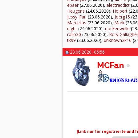
ebaer
(27.06.2020),
electraddict
(23
Heugens
(24.06.2020),
Holpert
(22.
Jessy_Fan
(23.06.2020),
Joerg15
(23
Marcellus
(23.06.2020),
Mark
(23.06
night
(24.06.2020),
nockenwelle
(23
rollo30
(23.06.2020),
Rory Gallaghe
tk99
(23.06.2020),
unknown2k16
(24
23.06.2020, 06:56
MCFan
ҠöИĪƓSßĿΛƱ
[Link nur für registrierte und 