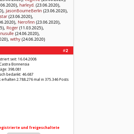
.06.2020),
harleyd.
(23.06.2020),
0),
JasonBourneBerlin
(23.06.2020),
star
(23.06.2020),
06.2020),
Nerofinn
(23.06.2020),
5),
Roger
(11.03.2025),
nusulle
(24.06.2020),
020),
withy
(24.06.2020)
#
2
triert seit: 16.04.2008
 Castra Bonnensia
räge: 398.081
sich bedankt: 46.687
 erhalten 2.788.276 mal in 375.346 Posts
registrierte und freigeschaltete