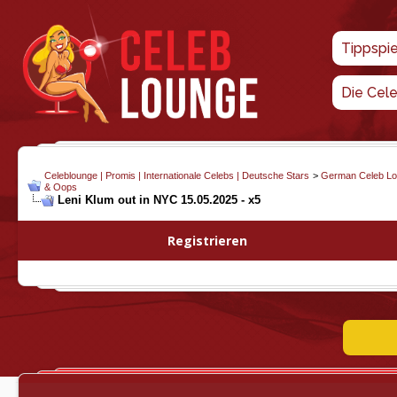
Tippspi
Die Cel
Celeblounge | Promis | Internationale Celebs | Deutsche Stars
>
German Celeb L
& Oops
Leni Klum out in NYC 15.05.2025 - x5
Registrieren