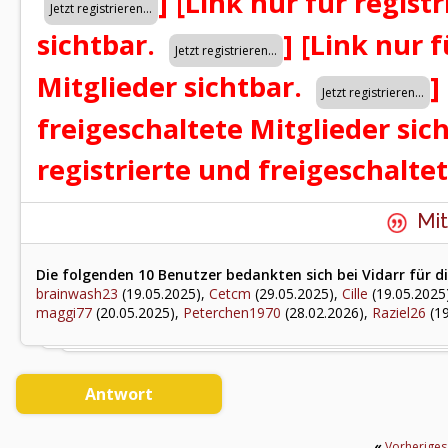
]
[Link nur für regist
sichtbar.
]
[Link nur f
Mitglieder sichtbar.
]
freigeschaltete Mitglieder sic
registrierte und freigeschalte
Mit
Die folgenden 10 Benutzer bedankten sich bei Vidarr für di
brainwash23
(19.05.2025),
Cetcm
(29.05.2025),
Cille
(19.05.2025
maggi77
(20.05.2025),
Peterchen1970
(28.02.2026),
Raziel26
(19
Antwort
«
Vorherige