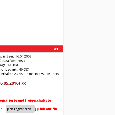
#
1
triert seit: 16.04.2008
 Castra Bonnensia
räge: 398.081
sich bedankt: 46.687
 erhalten 2.788.332 mal in 375.346 Posts
6.05.2016) 7x
registrierte und freigeschaltete
ar.
]
[Link nur für