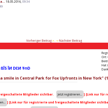
a...
18.05.2016,
09:34
49
Vorheriger Beitrag
Nächster Beitrag
Regis
Ort:
Beit
Hat 
 ßĪS ĪИ DƐИ ŦოD
Dank
a smile in Central Park for Fox Upfronts in New York" (1
freigeschaltete Mitglieder sichtbar.
]
[Link nur für 
]
[Link nur für registrierte und freigeschaltete Mitglieder sichtb