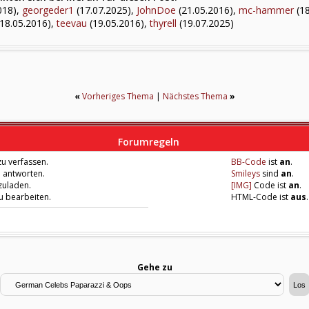
018),
georgeder1
(17.07.2025),
JohnDoe
(21.05.2016),
mc-hammer
(18
18.05.2016),
teevau
(19.05.2016),
thyrell
(19.07.2025)
«
Vorheriges Thema
|
Nächstes Thema
»
Forumregeln
u verfassen.
BB-Code
ist
an
.
u antworten.
Smileys
sind
an
.
zuladen.
[IMG]
Code ist
an
.
zu bearbeiten.
HTML-Code ist
aus
.
Gehe zu