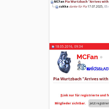
MCFan
Pia Wurtzbach "Arrives with 
cukka
danke für Pia
17.07.2025,
05:
18.05.2016, 09:34
MCFan
ҠöИĪƓSßĿΛƱ
Pia Wurtzbach "Arrives with 
[Link nur für registrierte und 
Mitglieder sichtbar.