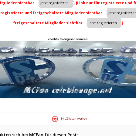
itglieder sichtbar.
]
[Link nur für registrierte und 
r registrierte und freigeschaltete Mitglieder sichtbar.
freigeschaltete Mitglieder sichtbar.
]
credits to original sources
Mit Zitat antworten
kten sich bei MCFan für diesen Post: