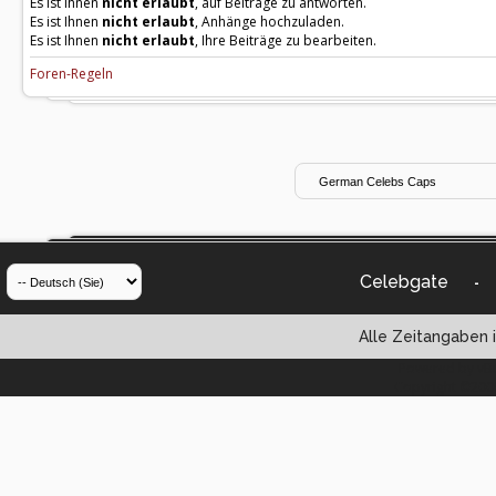
Es ist Ihnen
nicht erlaubt
, auf Beiträge zu antworten.
Es ist Ihnen
nicht erlaubt
, Anhänge hochzuladen.
Es ist Ihnen
nicht erlaubt
, Ihre Beiträge zu bearbeiten.
Foren-Regeln
Celebgate
-
Alle Zeitangaben i
Powered by vBul
Copyright ©2000 