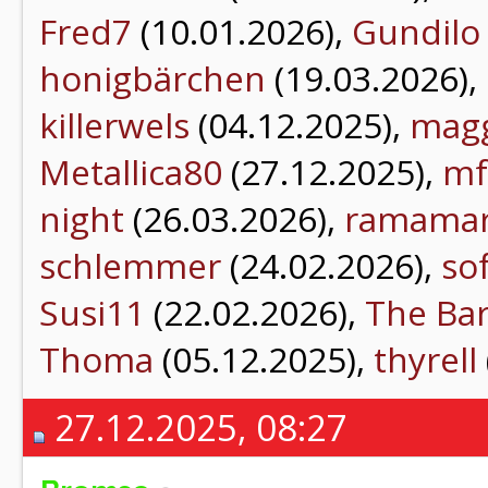
Fred7
(10.01.2026),
Gundilo
honigbärchen
(19.03.2026),
killerwels
(04.12.2025),
mag
Metallica80
(27.12.2025),
mf
night
(26.03.2026),
ramama
schlemmer
(24.02.2026),
so
Susi11
(22.02.2026),
The Ba
Thoma
(05.12.2025),
thyrell
27.12.2025, 08:27