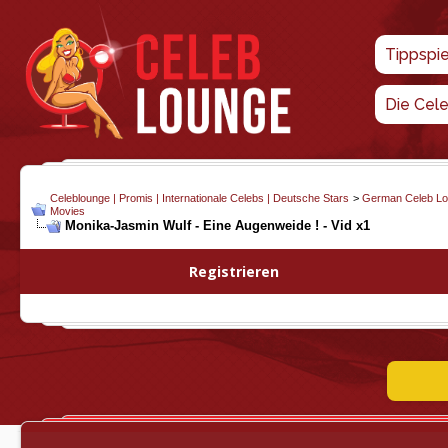
Tippspi
Die Cel
Celeblounge | Promis | Internationale Celebs | Deutsche Stars
>
German Celeb L
Movies
Monika-Jasmin Wulf - Eine Augenweide ! - Vid x1
Registrieren