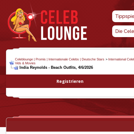
Tippspi
Die Cel
Celeblounge | Promis | Internationale Celebs | Deutsche Stars
>
International Cel
Vids & Movies
India Reynolds - Beach Outfits, 4/6/2026
Registrieren