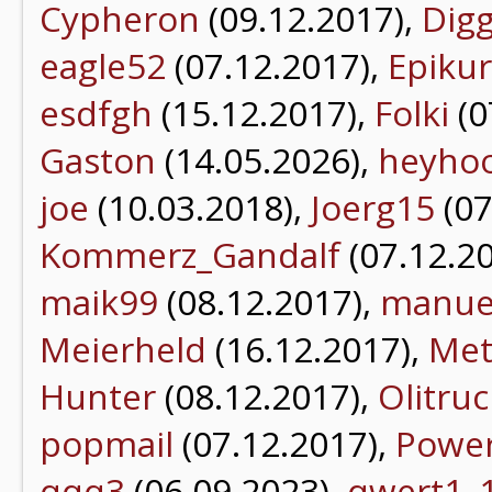
Cypheron
(09.12.2017),
Dig
eagle52
(07.12.2017),
Epikur
esdfgh
(15.12.2017),
Folki
(0
Gaston
(14.05.2026),
heyho
joe
(10.03.2018),
Joerg15
(07
Kommerz_Gandalf
(07.12.2
maik99
(08.12.2017),
manue
Meierheld
(16.12.2017),
Met
Hunter
(08.12.2017),
Olitru
popmail
(07.12.2017),
Powe
qqq3
(06.09.2023),
qwert1_