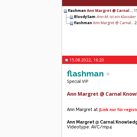
flashman
Ann Margret @ Carnal...
15
BloodySam
Ann-M. ist ein Klassiker -
flashman
Ann Margret @ Carnal...
2
15.08.2022, 16:20
flashman
Special VIP
Ann Margret @ Carnal Knowl
Ann Margret at
[Link nur für regis
Ann Margret @ Carnal Knowledge
Videotype: AVC/mp4