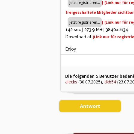
]
[Link nur für r
freigeschaltete Mitglieder sichtba
]
[Link nur für r
142 sec | 273.9 MB | 3840x1634
Download at
[Link nur für registr
Enjoy
Die folgenden 5 Benutzer bedank
alecks
(30.07.2025),
dkb54
(23.07.2
Antwort