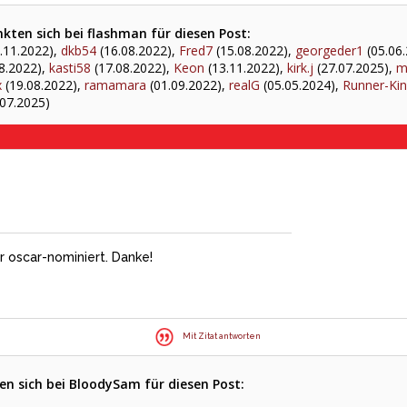
kten sich bei flashman für diesen Post:
.11.2022),
dkb54
(16.08.2022),
Fred7
(15.08.2022),
georgeder1
(05.06
8.2022),
kasti58
(17.08.2022),
Keon
(13.11.2022),
kirk.j
(27.07.2025),
m
x
(19.08.2022),
ramamara
(01.09.2022),
realG
(05.05.2024),
Runner-Ki
07.2025)
ar oscar-nominiert. Danke!
Mit Zitat antworten
n sich bei BloodySam für diesen Post: