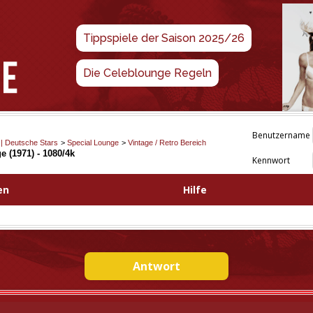
Tippspiele der Saison 2025/26
Die Celeblounge Regeln
Benutzername
 | Deutsche Stars
>
Special Lounge
>
Vintage / Retro Bereich
 (1971) - 1080/4k
Kennwort
en
Hilfe
Antwort