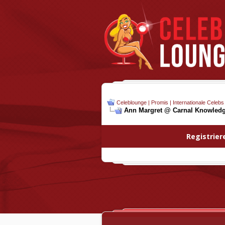
Celeblounge | Promis | Internationale Celebs
Ann Margret @ Carnal Knowledge
Registrier