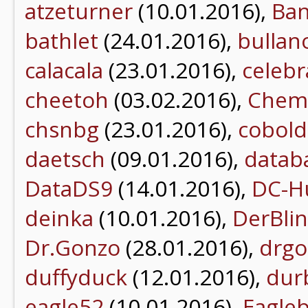
atzeturner
(10.01.2016),
Ba
bathlet
(24.01.2016),
bullan
calacala
(23.01.2016),
celebr
cheetoh
(03.02.2016),
Chem
chsnbg
(23.01.2016),
cobold
daetsch
(09.01.2016),
datab
DataDS9
(14.01.2016),
DC-H
deinka
(10.01.2016),
DerBli
Dr.Gonzo
(28.01.2016),
drgo
duffyduck
(12.01.2016),
dur
eagle52
(10.01.2016),
Eagle