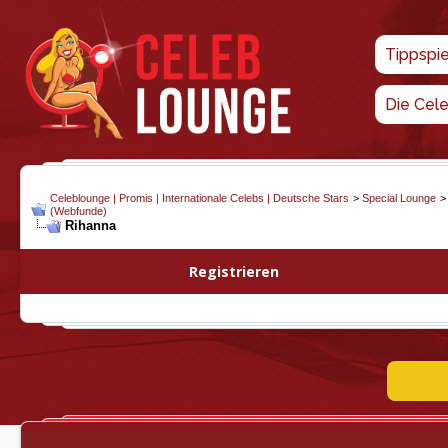
Tippspi
Die Cel
Celeblounge | Promis | Internationale Celebs | Deutsche Stars
>
Special Lounge
(Webfunde)
Rihanna
Registrieren