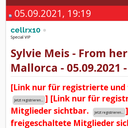
05.09.2021, 19:19
cellrx10
Special VIP
Sylvie Meis - From he
Mallorca - 05.09.2021 
[Link nur für registrierte und
]
[Link nur für regist
Mitglieder sichtbar.
freigeschaltete Mitglieder si