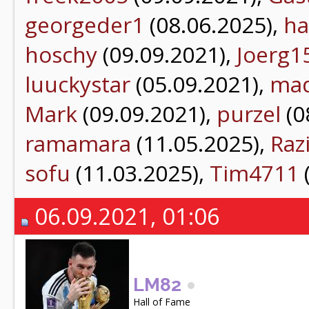
georgeder1
(08.06.2025),
ha
hoschy
(09.09.2021),
Joerg1
luuckystar
(05.09.2021),
mad
Mark
(09.09.2021),
purzel
(0
ramamara
(11.05.2025),
Raz
sofu
(11.03.2025),
Tim4711
06.09.2021, 01:06
LM82
Hall of Fame