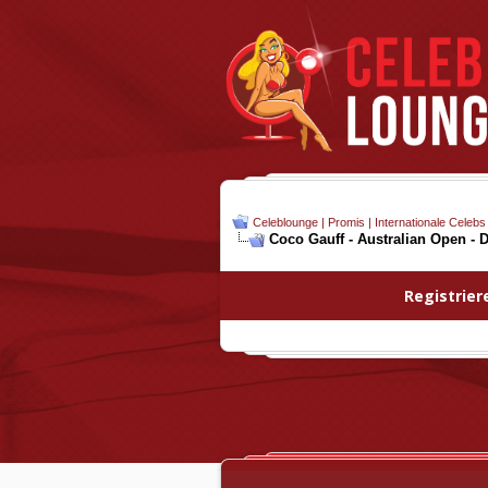
Celeblounge | Promis | Internationale Celebs
Coco Gauff - Australian Open - D
Registrier