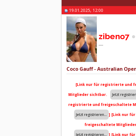
19.01.2025, 12:00
zibeno7
.....
Coco Gauff - Australian Open
[Link nur für registrierte und 
Mitglieder sichtbar.
registrierte und freigeschaltete M
]
[Link nur fü
freigeschaltete Mitgliede
]
[Link nur fü