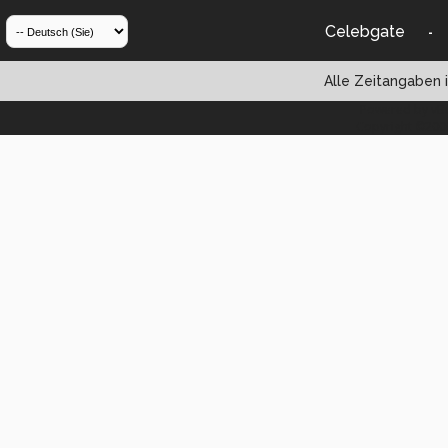
Celebgate
-
Alle Zeitangaben i
Powered by vBul
Copyright ©2000 