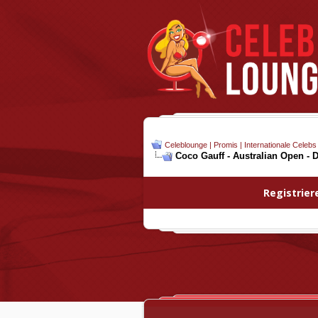
Celeblounge | Promis | Internationale Celebs
Coco Gauff - Australian Open - D
Registrier