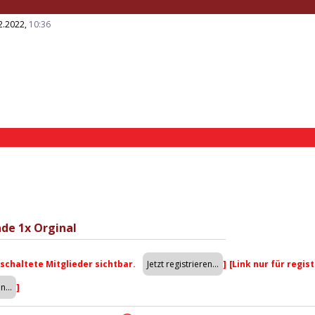
2.2022,
10:36
ade 1x Orginal
eschaltete Mitglieder sichtbar.
]
[Link nur für regis
]