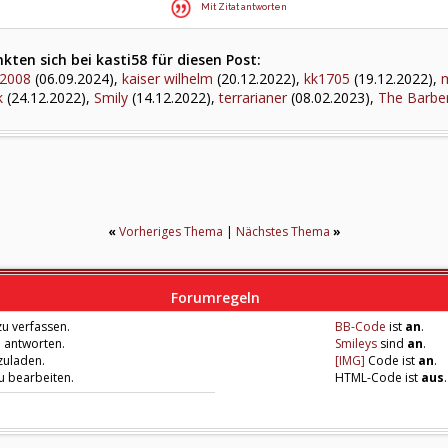
Mit Zitat antworten
ten sich bei kasti58 für diesen Post:
s2008
(06.09.2024),
kaiser wilhelm
(20.12.2022),
kk1705
(19.12.2022),
k
(24.12.2022),
Smily
(14.12.2022),
terrarianer
(08.02.2023),
The Barbe
«
Vorheriges Thema
|
Nächstes Thema
»
Forumregeln
u verfassen.
BB-Code
ist
an
.
u antworten.
Smileys
sind
an
.
zuladen.
[IMG]
Code ist
an
.
zu bearbeiten.
HTML-Code ist
aus
.