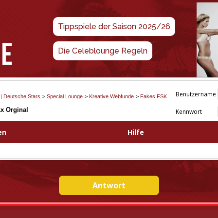
Tippspiele der Saison 2025/26
Die Celeblounge Regeln
Benutzername
 | Deutsche Stars
>
Special Lounge
>
Kreative Webfunde
>
Fakes FSK
1x Orginal
Kennwort
en
Hilfe
Antwort