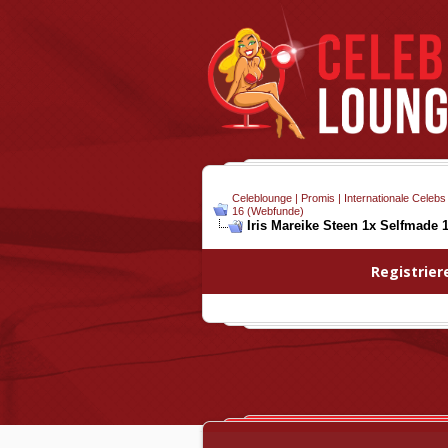
Celeblounge | Promis | Internationale Celebs
16 (Webfunde)
Iris Mareike Steen 1x Selfmade 
Registrier