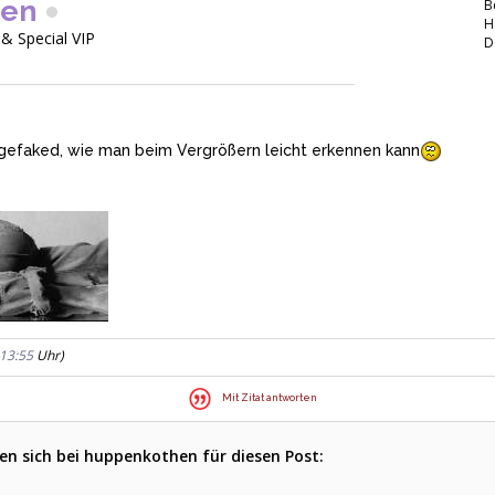
hen
B
H
 & Special VIP
D
h gefaked, wie man beim Vergrößern leicht erkennen kann
13:55
Uhr)
Mit Zitat antworten
n sich bei huppenkothen für diesen Post: