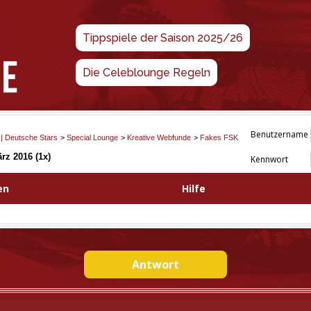
Tippspiele der Saison 2025/26
Die Celeblounge Regeln
Benutzername
 | Deutsche Stars
>
Special Lounge
>
Kreative Webfunde
>
Fakes FSK
rz 2016 (1x)
Kennwort
en
Hilfe
Antwort