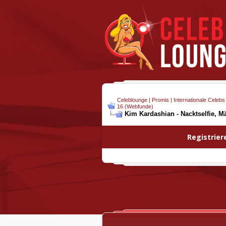
Celeblounge | Promis | Internationale Celebs
16 (Webfunde)
Kim Kardashian - Nacktselfie, Mä
Registrier