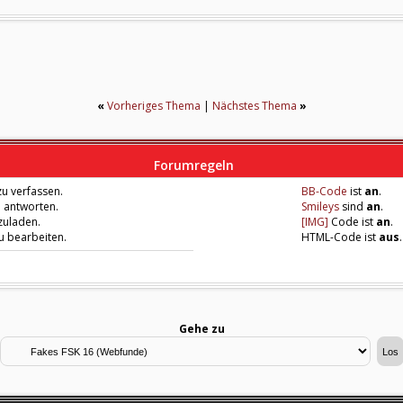
«
Vorheriges Thema
|
Nächstes Thema
»
Forumregeln
u verfassen.
BB-Code
ist
an
.
u antworten.
Smileys
sind
an
.
zuladen.
[IMG]
Code ist
an
.
zu bearbeiten.
HTML-Code ist
aus
.
Gehe zu