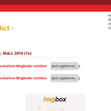
R
B
H
ict
D
, März 2016 (1x)
eschaltete Mitglieder sichtbar.
]
.
eschaltete Mitglieder sichtbar.
]