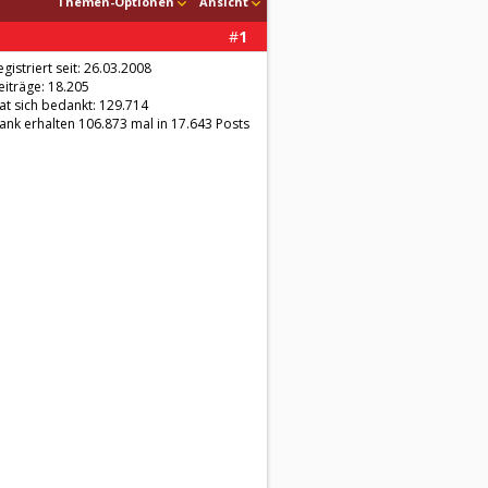
Themen-Optionen
Ansicht
#
1
egistriert seit: 26.03.2008
eiträge: 18.205
at sich bedankt: 129.714
ank erhalten 106.873 mal in 17.643 Posts