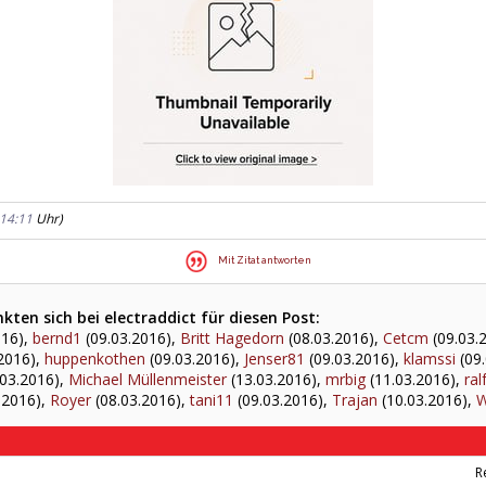
14:11
Uhr)
Mit Zitat antworten
ten sich bei electraddict für diesen Post:
016),
bernd1
(09.03.2016),
Britt Hagedorn
(08.03.2016),
Cetcm
(09.03.
2016),
huppenkothen
(09.03.2016),
Jenser81
(09.03.2016),
klamssi
(09.
03.2016),
Michael Müllenmeister
(13.03.2016),
mrbig
(11.03.2016),
ra
.2016),
Royer
(08.03.2016),
tani11
(09.03.2016),
Trajan
(10.03.2016),
W
R