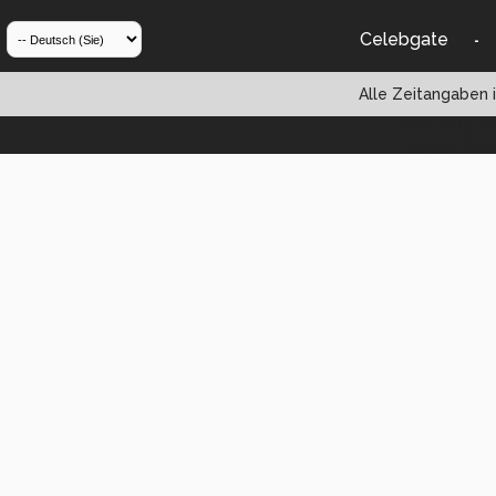
Celebgate
-
Alle Zeitangaben i
Powered by vBul
Copyright ©2000 