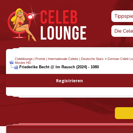
Tippspi
Die Cel
Celeblounge | Promis | Internationale Celebs | Deutsche Stars
>
German Celeb L
Movies HD
Friederike Becht @ Im Rausch (2024) - 1080
Registrieren