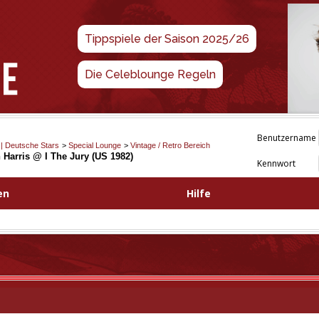
Tippspiele der Saison 2025/26
Die Celeblounge Regeln
Benutzername
 | Deutsche Stars
>
Special Lounge
>
Vintage / Retro Bereich
 Harris @ I The Jury (US 1982)
Kennwort
en
Hilfe