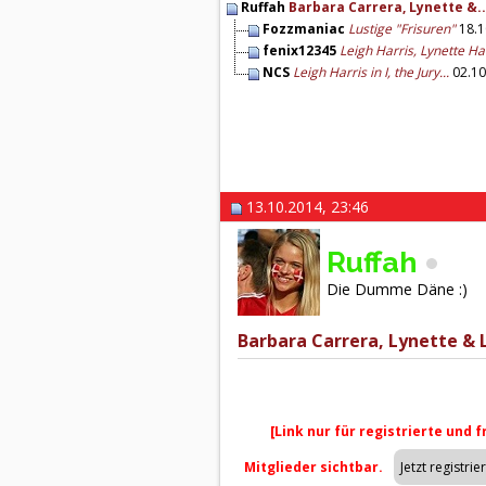
Ruffah
Barbara Carrera, Lynette &..
Fozzmaniac
Lustige "Frisuren"
18.1
fenix12345
Leigh Harris, Lynette Harr
NCS
Leigh Harris in I, the Jury...
02.10
13.10.2014, 23:46
Ruffah
Die Dumme Däne :)
Barbara Carrera, Lynette & L
[Link nur für registrierte und 
Mitglieder sichtbar.