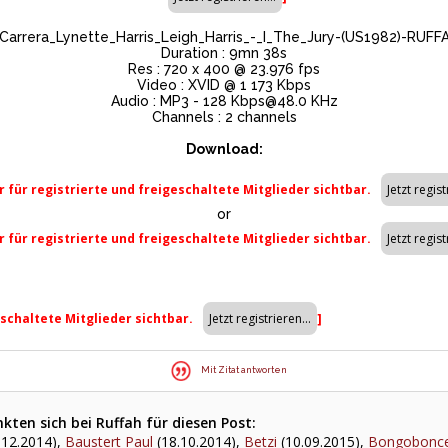
a_Carrera_Lynette_Harris_Leigh_Harris_-_I_The_Jury-(US1982)-RUFFAH
Duration : 9mn 38s
Res : 720 x 400 @ 23.976 fps
Video : XVID @ 1 173 Kbps
Audio : MP3 - 128
Kbps@48.0
KHz
Channels : 2 channels
Download:
r für registrierte und freigeschaltete Mitglieder sichtbar.
or
r für registrierte und freigeschaltete Mitglieder sichtbar.
eschaltete Mitglieder sichtbar.
]
Mit Zitat antworten
ten sich bei Ruffah für diesen Post:
.12.2014),
Baustert Paul
(18.10.2014),
Betzi
(10.09.2015),
Bongobonc