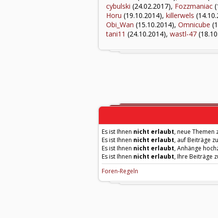
cybulski
(24.02.2017),
Fozzmaniac
(
Horu
(19.10.2014),
killerwels
(14.10.
Obi_Wan
(15.10.2014),
Omnicube
(1
tani11
(24.10.2014),
wastl-47
(18.10
Es ist Ihnen
nicht erlaubt
, neue Themen z
Es ist Ihnen
nicht erlaubt
, auf Beiträge z
Es ist Ihnen
nicht erlaubt
, Anhänge hoch
Es ist Ihnen
nicht erlaubt
, Ihre Beiträge 
Foren-Regeln