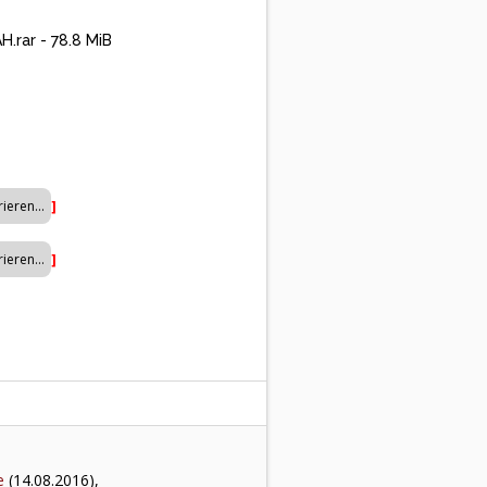
.rar - 78.8 MiB
]
]
e
(14.08.2016),