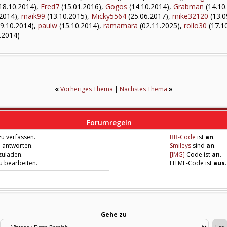
18.10.2014),
Fred7
(15.01.2016),
Gogos
(14.10.2014),
Grabman
(14.10
2014),
maik99
(13.10.2015),
Micky5564
(25.06.2017),
mike32120
(13.0
9.10.2014),
paulw
(15.10.2014),
ramamara
(02.11.2025),
rollo30
(17.1
.2014)
«
Vorheriges Thema
|
Nächstes Thema
»
Forumregeln
u verfassen.
BB-Code
ist
an
.
u antworten.
Smileys
sind
an
.
zuladen.
[IMG]
Code ist
an
.
zu bearbeiten.
HTML-Code ist
aus
.
Gehe zu