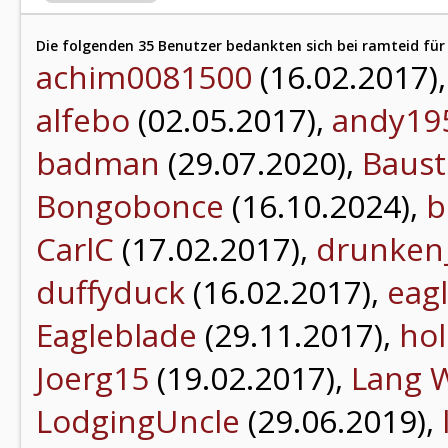
Die folgenden 35 Benutzer bedankten sich bei ramteid für 
achim0081500
(16.02.2017)
alfebo
(02.05.2017),
andy19
badman
(29.07.2020),
Baust
Bongobonce
(16.10.2024),
b
CarlC
(17.02.2017),
drunken
duffyduck
(16.02.2017),
eag
Eagleblade
(29.11.2017),
hol
Joerg15
(19.02.2017),
Lang W
LodgingUncle
(29.06.2019),