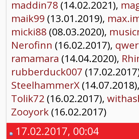
maddin78
(14.02.2021),
mag
maik99
(13.01.2019),
max.i
micki88
(08.03.2020),
musi
Nerofinn
(16.02.2017),
qwer
ramamara
(14.04.2020),
Rhi
rubberduck007
(17.02.2017
SteelhammerX
(14.07.2018)
Tolik72
(16.02.2017),
withas
Zooyork
(16.02.2017)
17.02.2017, 00:04