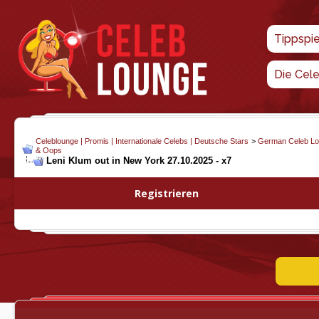
Tippspi
Die Cel
Celeblounge | Promis | Internationale Celebs | Deutsche Stars
>
German Celeb L
& Oops
Leni Klum out in New York 27.10.2025 - x7
Registrieren