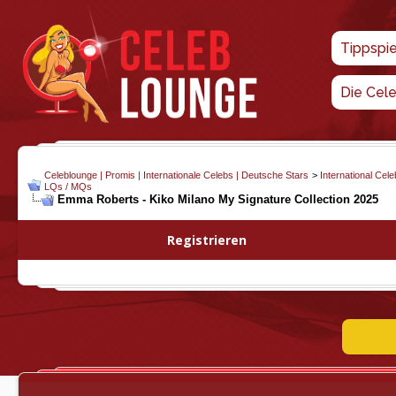
Tippspi
Die Cel
Celeblounge | Promis | Internationale Celebs | Deutsche Stars
>
International Cel
LQs / MQs
Emma Roberts - Kiko Milano My Signature Collection 2025
Registrieren