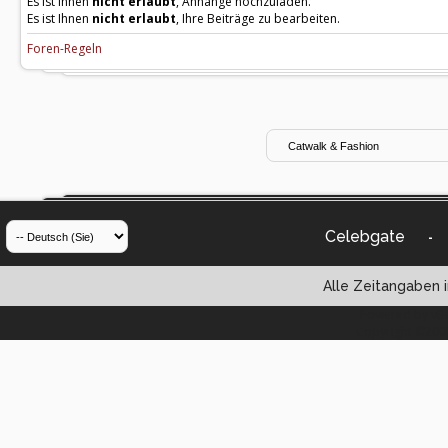
Es ist Ihnen
nicht erlaubt
, Anhänge hochzuladen.
Es ist Ihnen
nicht erlaubt
, Ihre Beiträge zu bearbeiten.
Foren-Regeln
Celebgate
-
Alle Zeitangaben i
Powered by vBul
Copyright ©2000 