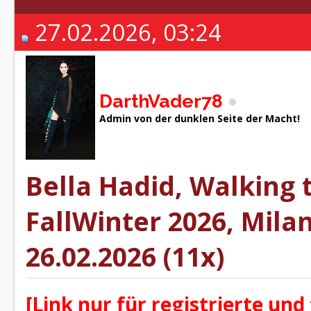
27.02.2026, 03:24
DarthVader78
Admin von der dunklen Seite der Macht!
Bella Hadid, Walking 
FallWinter 2026, Mila
26.02.2026 (11x)
[Link nur für registrierte und