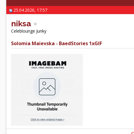
25.04.2026, 17:57
niksa
Celeblounge Junky
Solomia Maievska - BaedStories 1xGIF