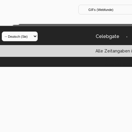
Celebgate
-
Alle Zeitangaben i
Powered by vBul
Copyright ©2000 