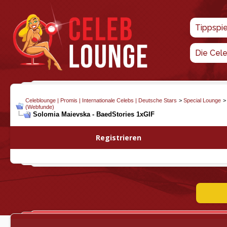
Tippspi
Die Cel
Celeblounge | Promis | Internationale Celebs | Deutsche Stars
>
Special Lounge
(Webfunde)
Solomia Maievska - BaedStories 1xGIF
Registrieren