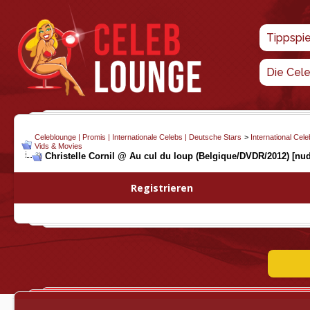
Tippspi
Die Cel
Celeblounge | Promis | Internationale Celebs | Deutsche Stars
>
International Cel
Vids & Movies
Christelle Cornil @ Au cul du loup (Belgique/DVDR/2012) [nu
Registrieren