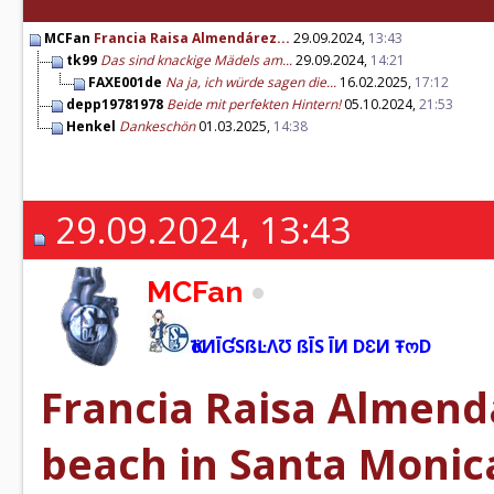
MCFan
Francia Raisa Almendárez...
29.09.2024,
13:43
tk99
Das sind knackige Mädels am...
29.09.2024,
14:21
FAXE001de
Na ja, ich würde sagen die...
16.02.2025,
17:12
depp19781978
Beide mit perfekten Hintern!
05.10.2024,
21:53
Henkel
Dankeschön
01.03.2025,
14:38
29.09.2024, 13:43
MCFan
ҠöИĪƓSßĿΛƱ ßĪS ĪИ DƐИ ŦოD
Francia Raisa Almendá
beach in Santa Monica