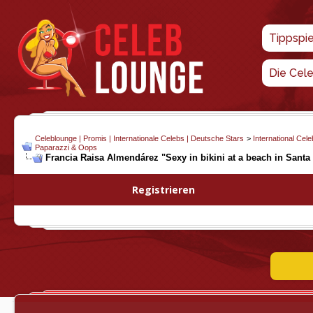
Tippspi
Die Cel
Celeblounge | Promis | Internationale Celebs | Deutsche Stars
>
International Cel
Paparazzi & Oops
Francia Raisa Almendárez "Sexy in bikini at a beach in Santa
Registrieren