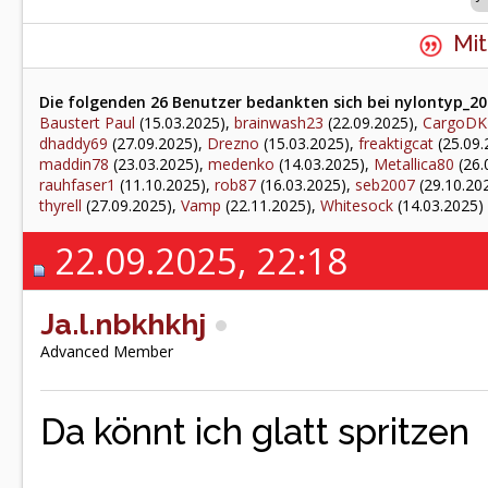
Mit
Die folgenden 26 Benutzer bedankten sich bei nylontyp_202
Baustert Paul
(15.03.2025),
brainwash23
(22.09.2025),
CargoDK
dhaddy69
(27.09.2025),
Drezno
(15.03.2025),
freaktigcat
(25.09.
maddin78
(23.03.2025),
medenko
(14.03.2025),
Metallica80
(26.
rauhfaser1
(11.10.2025),
rob87
(16.03.2025),
seb2007
(29.10.20
thyrell
(27.09.2025),
Vamp
(22.11.2025),
Whitesock
(14.03.2025)
22.09.2025, 22:18
Ja.l.nbkhkhj
Advanced Member
Da könnt ich glatt spritzen