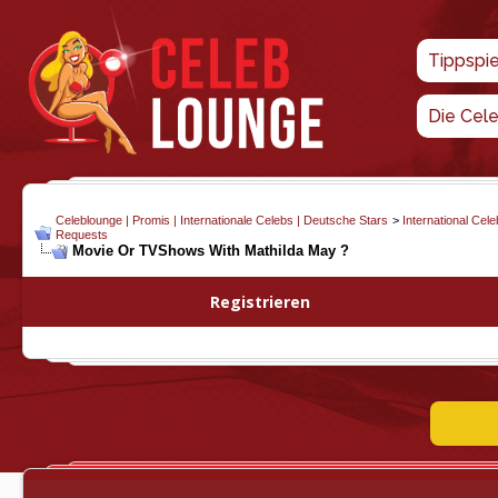
Tippspi
Die Cel
Celeblounge | Promis | Internationale Celebs | Deutsche Stars
>
International Cel
Requests
Movie Or TVShows With Mathilda May ?
Registrieren