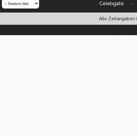
Celebgate
-
Alle Zeitangaben i
Powered by vBul
Copyright ©2000 