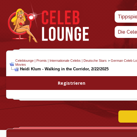
Tippspi
Die Cel
Celeblounge | Promis | Internationale Celebs | Deutsche Stars
>
German Celeb L
Movies
Heidi Klum - Walking in the Corridor, 2/22/2025
Registrieren