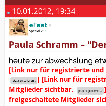
10.01.2012, 19:34
eFeet
Special VIP
Paula Schramm – "Der
heute zur abwechslung et
[Link nur für registrierte und
]
[Link nur für regist
Mitglieder sichtbar.
freigeschaltete Mitglieder si