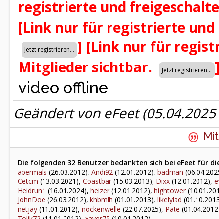
registrierte und freigeschalt
[Link nur für registrierte und
]
[Link nur für regist
Mitglieder sichtbar.
video offline
Geändert von eFeet (05.04.202
Mit
Die folgenden 32 Benutzer bedankten sich bei eFeet für di
abermals
(26.03.2012),
Andi92
(12.01.2012),
badman
(06.04.202
Cetcm
(13.03.2021),
Coastbar
(15.03.2013),
Dixx
(12.01.2012),
e
Heidrun1
(16.01.2024),
heizer
(12.01.2012),
hightower
(10.01.20
JohnDoe
(26.03.2012),
khbmlh
(01.01.2013),
likelylad
(01.10.201
netjay
(11.01.2012),
nockenwelle
(22.07.2025),
Pate
(01.04.2012
Tolik72
(11.01.2012),
xaver75
(10.01.2012)