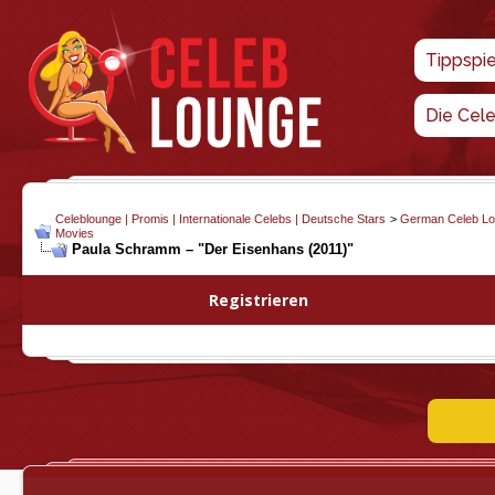
Tippspi
Die Cel
Celeblounge | Promis | Internationale Celebs | Deutsche Stars
>
German Celeb L
Movies
Paula Schramm – "Der Eisenhans (2011)"
Registrieren