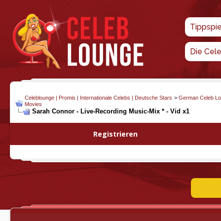
Tippspi
Die Cel
Celeblounge | Promis | Internationale Celebs | Deutsche Stars
>
German Celeb L
Movies
Sarah Connor - Live-Recording Music-Mix * - Vid x1
Registrieren