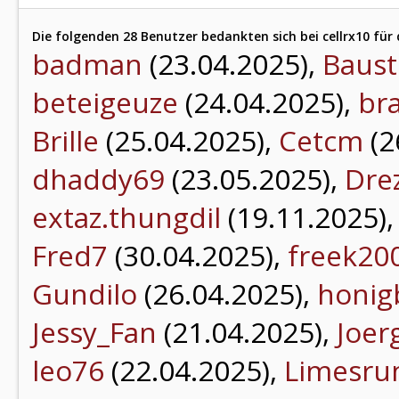
Die folgenden 28 Benutzer bedankten sich bei cellrx10 für 
badman
(23.04.2025),
Baust
beteigeuze
(24.04.2025),
br
Brille
(25.04.2025),
Cetcm
(2
dhaddy69
(23.05.2025),
Dre
extaz.thungdil
(19.11.2025)
Fred7
(30.04.2025),
freek20
Gundilo
(26.04.2025),
honig
Jessy_Fan
(21.04.2025),
Joer
leo76
(22.04.2025),
Limesru