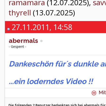
ramamara
(12.07.2025),
sav
thyrell
(13.07.2025)
27.11.2011, 14:58
abermals
- Gesperrt -
Dankeschön für´s dunkle au
...ein loderndes Video !!
Mit
Die folgenden 2 Benutzer bedankten sich bei abermals für 