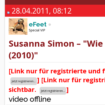
28.04.2011, 08:12
eFeet
Special VIP
Susanna Simon – "Wie 
(2010)"
[Link nur für registrierte und 
]
[Link nur für regist
sichtbar.
]
video offline