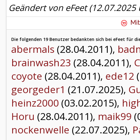
Geändert von eFeet (12.07.202
Mit
Die folgenden 19 Benutzer bedankten sich bei eFeet für di
abermals
(28.04.2011),
bad
brainwash23
(28.04.2011),
C
coyote
(28.04.2011),
ede12
(
georgeder1
(21.07.2025),
Gu
heinz2000
(03.02.2015),
hig
Horu
(28.04.2011),
maik99
(
nockenwelle
(22.07.2025),
P