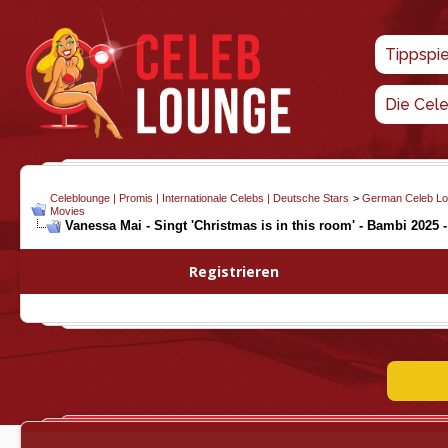
Tippspi
Die Cel
Celeblounge | Promis | Internationale Celebs | Deutsche Stars
>
German Celeb L
Movies
Vanessa Mai - Singt 'Christmas is in this room' - Bambi 2025 -
Registrieren