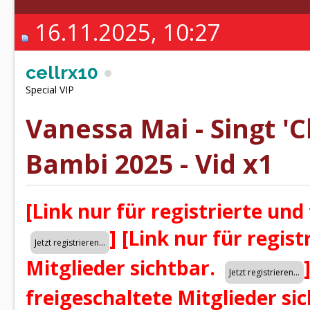
16.11.2025, 10:27
cellrx10
Special VIP
Vanessa Mai - Singt 'C
Bambi 2025 - Vid x1
[Link nur für registrierte und
]
[Link nur für regist
Mitglieder sichtbar.
freigeschaltete Mitglieder si