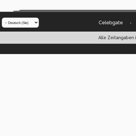
Celebgate
-
Alle Zeitangaben i
Powered by vBul
Copyright ©2000 