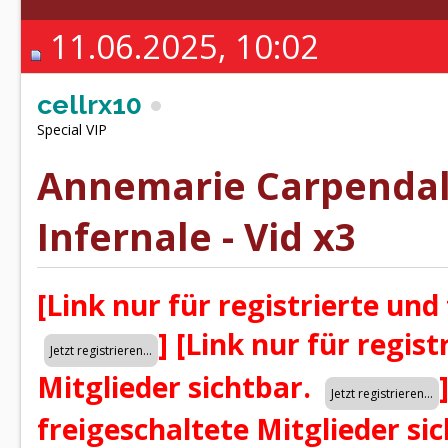
11.06.2025, 10:02
cellrx10
Special VIP
Annemarie Carpendale
Infernale - Vid x3
[Link nur für registrierte und
]
[Link nur für regist
Mitglieder sichtbar.
freigeschaltete Mitglieder si