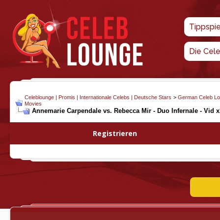
Tippspi
Die Cel
Celeblounge | Promis | Internationale Celebs | Deutsche Stars
>
German Celeb L
Movies
Annemarie Carpendale vs. Rebecca Mir - Duo Infernale - Vid x
Registrieren