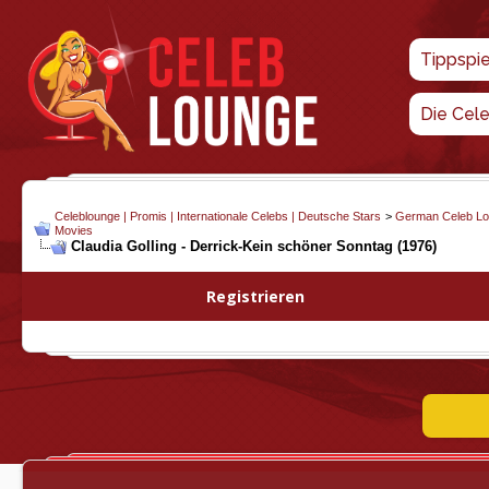
Tippspi
Die Cel
Celeblounge | Promis | Internationale Celebs | Deutsche Stars
>
German Celeb L
Movies
Claudia Golling - Derrick-Kein schöner Sonntag (1976)
Registrieren