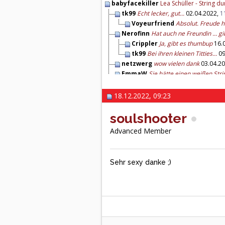
babyfacekiller
Lea Schüller - String dur
tk99
Echt lecker, gut...
02.04.2022,
1
Voyeurfriend
Absolut. Freude h
Nerofinn
Hat auch ne Freundin ... gib
Crippler
Ja, gibt es thumbup
16.
tk99
Bei ihren kleinen Titties...
09
netzwerg
wow vielen dank
03.04.2
EmmaW
Sie hätte einen weißen Strin
BloodySam
Sehr netter Auftritt von L
Domme Ramone
rattenscharf die le
18.12.2022, 09:23
soulshooter
Sehr sexy danke ;)
18
lucky64
Sehr sehr geiler Arsch....
31
soulshooter
ferdibier58
Manchmal kann man(n)
Advanced Member
nario04
netter Tanga
11.04.2024,
1
Lumpensack
thx - war das nicht ehe
Sehr sexy danke ;)