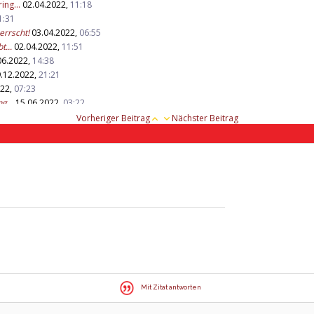
ing...
02.04.2022,
11:18
1:31
errscht!
03.04.2022,
06:55
t...
02.04.2022,
11:51
06.2022,
14:38
.12.2022,
21:21
022,
07:23
g...
15.06.2022,
03:22
ea!...
12.11.2022,
12:14
Vorheriger Beitrag
Nächster Beitrag
a!!...
09.12.2022,
13:44
.12.2022,
09:23
.03.2024,
16:10
 dem...
31.03.2024,
19:39
0:28
r die...
11.04.2024,
11:23
Mit Zitat antworten