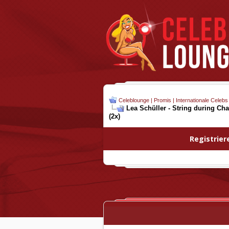
Celeblounge | Promis | Internationale Celebs
Lea Schüller - String during C
(2x)
Registrier