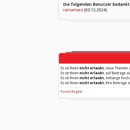
Die folgenden Benutzer bedankte
ramamara
(03.12.2024)
Es ist Ihnen
nicht erlaubt
, neue Themen z
Es ist Ihnen
nicht erlaubt
, auf Beiträge z
Es ist Ihnen
nicht erlaubt
, Anhänge hoch
Es ist Ihnen
nicht erlaubt
, Ihre Beiträge 
Foren-Regeln