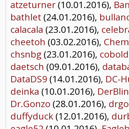
atzeturner
(10.01.2016),
Ba
bathlet
(24.01.2016),
bullan
calacala
(23.01.2016),
celebr
cheetoh
(03.02.2016),
Chem
chsnbg
(23.01.2016),
cobold
daetsch
(09.01.2016),
datab
DataDS9
(14.01.2016),
DC-H
deinka
(10.01.2016),
DerBli
Dr.Gonzo
(28.01.2016),
drgo
duffyduck
(12.01.2016),
dur
eagle52
(10.01.2016),
Eagle