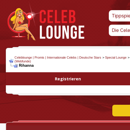
Tippspi
Die Cel
Celeblounge | Promis | Internationale Celebs | Deutsche Stars
>
Special Lounge
(Webfunde)
Rihanna
Registrieren