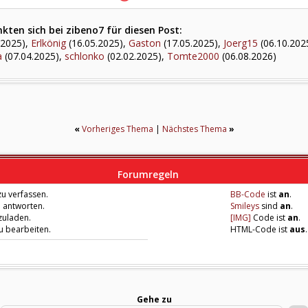
ten sich bei zibeno7 für diesen Post:
.2025),
Erlkönig
(16.05.2025),
Gaston
(17.05.2025),
Joerg15
(06.10.202
a
(07.04.2025),
schlonko
(02.02.2025),
Tomte2000
(06.08.2026)
«
Vorheriges Thema
|
Nächstes Thema
»
Forumregeln
u verfassen.
BB-Code
ist
an
.
u antworten.
Smileys
sind
an
.
zuladen.
[IMG]
Code ist
an
.
zu bearbeiten.
HTML-Code ist
aus
.
Gehe zu