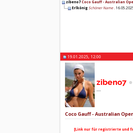
zibeno7
Coco Gauff - Australian Ope
Erlkönig
Schöner Name .
16.05.202
19.01.2025, 12:00
zibeno7
.....
Coco Gauff - Australian Open
[Link nur für registrierte und 