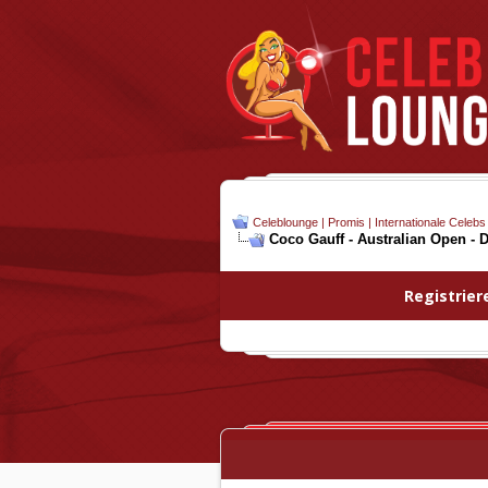
Celeblounge | Promis | Internationale Celebs
Coco Gauff - Australian Open - D
Registrier