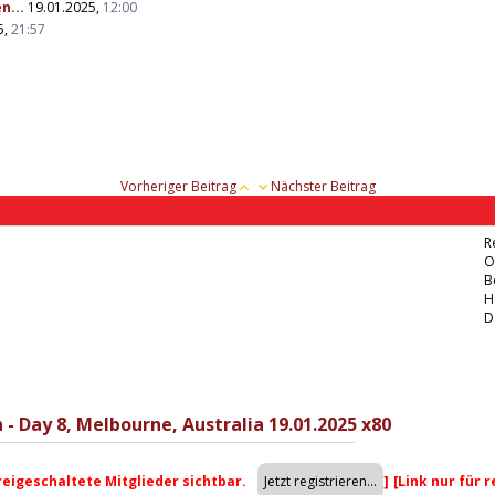
n...
19.01.2025,
12:00
5,
21:57
Vorheriger Beitrag
Nächster Beitrag
R
O
B
H
D
 - Day 8, Melbourne, Australia 19.01.2025 x80
freigeschaltete Mitglieder sichtbar.
]
[Link nur für 