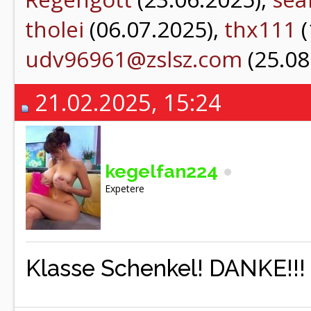
tholei
(06.07.2025),
thx111
(
udv96961@zslsz.com
(25.08
21.02.2025, 15:24
kegelfan224
Expetere
Klasse Schenkel! DANKE!!!