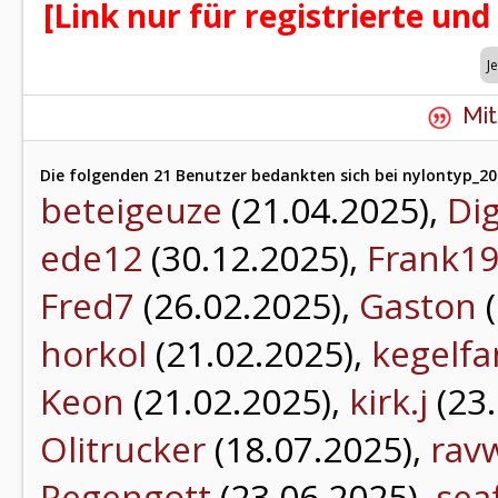
[Link nur für registrierte und
Mit
Die folgenden 21 Benutzer bedankten sich bei nylontyp_202
beteigeuze
(21.04.2025),
Di
ede12
(30.12.2025),
Frank1
Fred7
(26.02.2025),
Gaston
(
horkol
(21.02.2025),
kegelf
Keon
(21.02.2025),
kirk.j
(23.
Olitrucker
(18.07.2025),
rav
Regengott
(23.06.2025),
sea