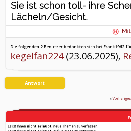
Sie ist schon toll- ihre Sch
Lächeln/Gesicht.
Mit
Die folgenden 2 Benutzer bedankten sich bei Frank1962 für
kegelfan224
(23.06.2025),
R
Antwort
«
Vorherige
F
Es ist Ihnen
nicht erlaubt
, neue Themen zu verfassen.