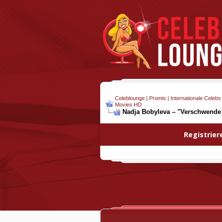
Celeblounge | Promis | Internationale Celebs
Movies HD
Nadja Bobyleva – "Verschwende 
Registrier