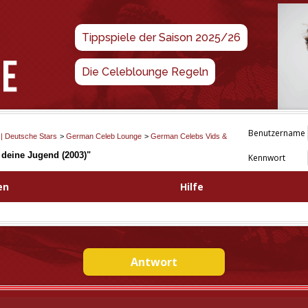
Tippspiele der Saison 2025/26
Die Celeblounge Regeln
Benutzername
 | Deutsche Stars
>
German Celeb Lounge
>
German Celebs Vids &
deine Jugend (2003)"
Kennwort
en
Hilfe
Antwort